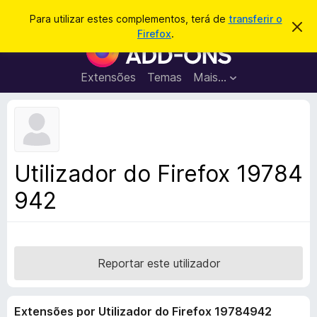
P
Iniciar sessão
Para utilizar estes complementos, terá de
transferir o
D
e
Firefox
.
e
C
s
s
o
c
q
a
m
Extensões
Temas
Mais…
u
r
p
t
i
a
l
s
r
e
e
a
s
m
r
t
e
e
Utilizador do Firefox 19784
a
n
v
942
t
i
s
o
o
s
d
o
Reportar este utilizador
F
i
Extensões por Utilizador do Firefox 19784942
r