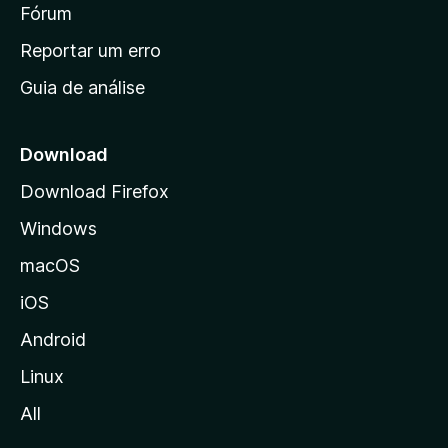
i
Fórum
d
a
n
Reportar um erro
i
Guia de análise
c
i
a
Download
l
Download Firefox
d
Windows
a
M
macOS
o
iOS
z
i
Android
l
Linux
l
All
a