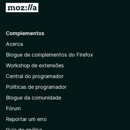
e
I
f
r
o
p
x
a
Complementos
r
Acerca
a
a
Blogue de complementos do Firefox
p
Workshop de extensões
á
Central do programador
g
i
Políticas de programador
n
Blogue da comunidade
a
i
Fórum
n
Reportar um erro
i
Guia de análise