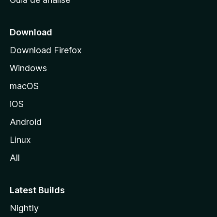
c
i
a
Download
l
Download Firefox
d
Windows
a
M
macOS
o
iOS
z
i
Android
l
Linux
l
All
a
Latest Builds
Nightly