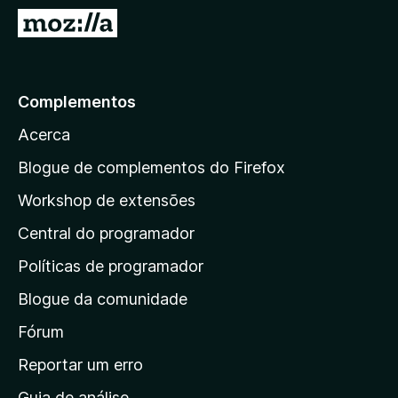
e
I
f
r
o
p
x
a
Complementos
r
Acerca
a
a
Blogue de complementos do Firefox
p
Workshop de extensões
á
Central do programador
g
i
Políticas de programador
n
Blogue da comunidade
a
i
Fórum
n
Reportar um erro
i
Guia de análise