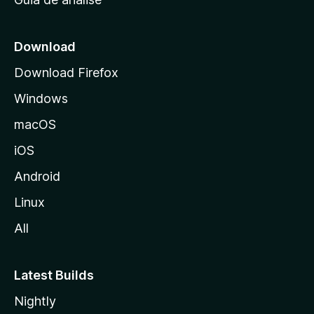
c
i
a
Download
l
Download Firefox
d
Windows
a
M
macOS
o
iOS
z
i
Android
l
Linux
l
All
a
Latest Builds
Nightly