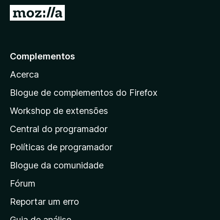
e
I
f
r
o
p
x
a
Complementos
r
Acerca
a
a
Blogue de complementos do Firefox
p
Workshop de extensões
á
Central do programador
g
i
Políticas de programador
n
Blogue da comunidade
a
i
Fórum
n
Reportar um erro
i
Guia de análise