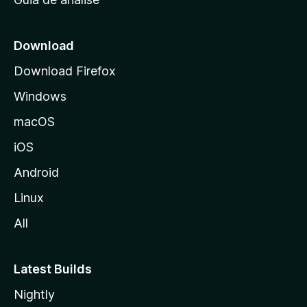
c
i
a
Download
l
Download Firefox
d
Windows
a
M
macOS
o
iOS
z
i
Android
l
Linux
l
All
a
Latest Builds
Nightly