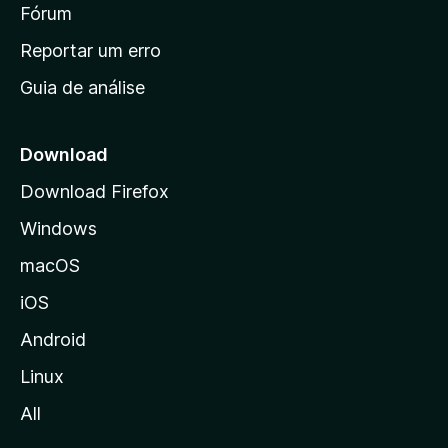
i
Fórum
d
a
n
Reportar um erro
i
Guia de análise
c
i
a
Download
l
Download Firefox
d
Windows
a
M
macOS
o
iOS
z
i
Android
l
Linux
l
All
a