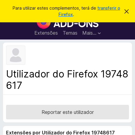
P
Iniciar sessão
Para utilizar estes complementos, terá de
transferir o
D
e
Firefox
.
e
C
s
s
o
c
q
a
m
Extensões
Temas
Mais…
u
r
p
t
i
a
l
s
r
e
e
a
s
m
r
t
e
e
Utilizador do Firefox 19748
a
n
v
617
t
i
s
o
o
s
d
o
Reportar este utilizador
F
i
Extensões por Utilizador do Firefox 19748617
r