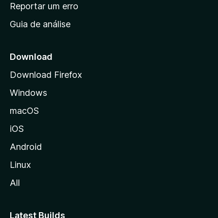
n
Reportar um erro
i
Guia de análise
c
i
a
Download
l
Download Firefox
d
Windows
a
M
macOS
o
iOS
z
i
Android
l
Linux
l
All
a
Latest Builds