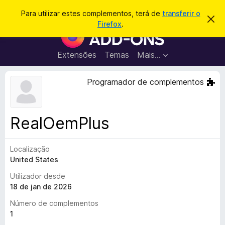
P
Iniciar sessão
Para utilizar estes complementos, terá de
transferir o
D
e
Firefox
.
e
C
s
s
o
c
q
a
m
Extensões
Temas
Mais…
u
r
p
t
i
a
l
Programador de complementos
s
r
e
e
a
s
m
r
t
e
e
RealOemPlus
a
n
v
t
i
s
Localização
o
o
United States
s
d
Utilizador desde
o
18 de jan de 2026
F
Número de complementos
i
1
r