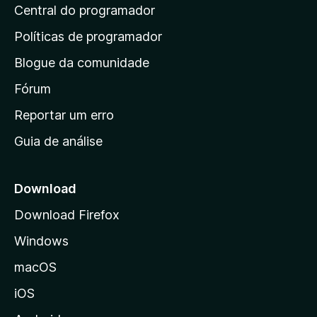
õ
d
Central do programador
g
e
a
s
i
Políticas de programador
a
n
i
Blogue da comunidade
a
n
i
Fórum
d
a
n
Reportar um erro
i
Guia de análise
c
i
a
Download
l
Download Firefox
d
Windows
a
M
macOS
o
iOS
z