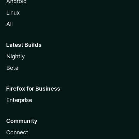
i
Android
l
Linux
l
All
a
Latest Builds
Nightly
Beta
Firefox for Business
Enterprise
Community
Connect