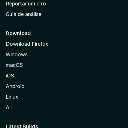
n
Reportar um erro
i
Guia de análise
c
i
a
Download
l
Download Firefox
d
Windows
a
M
macOS
o
iOS
z
i
Android
l
Linux
l
All
a
Latest Builds