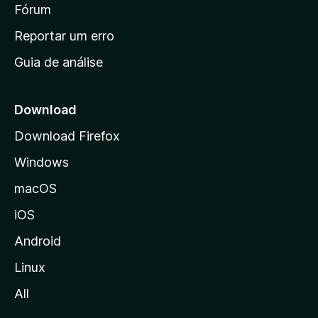
i
Fórum
d
a
n
Reportar um erro
i
Guia de análise
c
i
a
Download
l
Download Firefox
d
Windows
a
M
macOS
o
iOS
z
i
Android
l
Linux
l
All
a