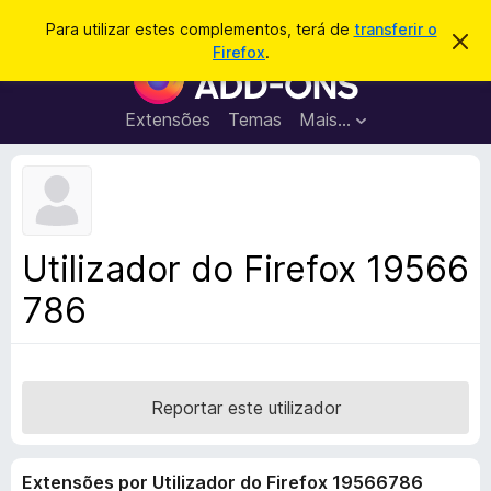
P
Iniciar sessão
Para utilizar estes complementos, terá de
transferir o
D
e
Firefox
.
e
C
s
s
o
c
q
a
m
Extensões
Temas
Mais…
u
r
p
t
i
a
l
s
r
e
e
a
s
m
r
t
e
e
Utilizador do Firefox 19566
a
n
v
786
t
i
s
o
o
s
d
o
Reportar este utilizador
F
i
Extensões por Utilizador do Firefox 19566786
r