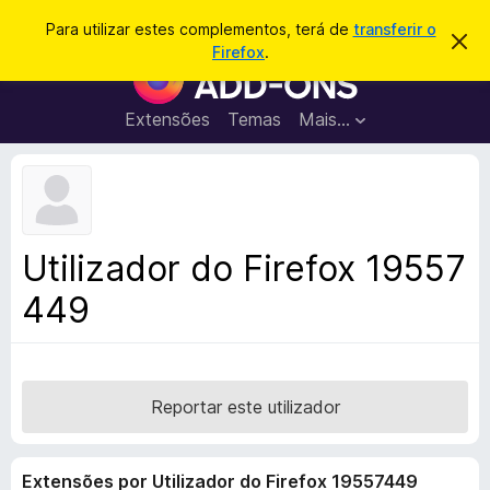
P
Iniciar sessão
Para utilizar estes complementos, terá de
transferir o
D
e
Firefox
.
e
C
s
s
o
c
q
a
m
Extensões
Temas
Mais…
u
r
p
t
i
a
l
s
r
e
e
a
s
m
r
t
e
e
Utilizador do Firefox 19557
a
n
v
449
t
i
s
o
o
s
d
o
Reportar este utilizador
F
i
Extensões por Utilizador do Firefox 19557449
r