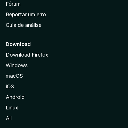
i
Fórum
d
a
n
Reportar um erro
i
Guia de análise
c
i
a
Download
l
Download Firefox
d
Windows
a
M
macOS
o
iOS
z
i
Android
l
Linux
l
All
a