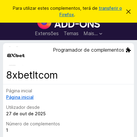
P
Iniciar sessão
Para utilizar estes complementos, terá de
transferir o
D
e
Firefox
.
e
C
s
s
o
c
q
a
m
Extensões
Temas
Mais…
u
r
p
t
i
a
l
Programador de complementos
s
r
e
e
a
s
m
r
t
e
e
8xbetltcom
a
n
v
t
i
s
Página inicial
o
o
Página inicial
s
d
Utilizador desde
o
27 de out de 2025
F
Número de complementos
i
1
r