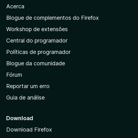
d
a
Acerca
e
a
a
l
s
a
i
Blogue de complementos do Firefox
a
a
p
i
Workshop de extensões
ç
n
á
õ
d
Central do programador
g
e
a
s
i
Políticas de programador
a
n
i
Blogue da comunidade
a
n
i
Fórum
d
a
n
Reportar um erro
i
Guia de análise
c
i
a
Download
l
Download Firefox
d