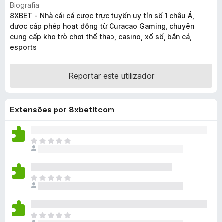
Biografia
e
8XBET - Nhà cái cá cược trực tuyến uy tín số 1 châu Á,
f
được cấp phép hoạt động từ Curacao Gaming, chuyên
o
cung cấp kho trò chơi thể thao, casino, xổ số, bắn cá,
x
esports
Reportar este utilizador
Extensões por 8xbetltcom
N
ã
o
e
N
x
ã
i
o
s
e
t
N
x