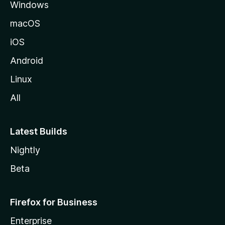
Windows
a
M
macOS
o
iOS
z
i
Android
l
Linux
l
All
a
Latest Builds
Nightly
Beta
Firefox for Business
Enterprise