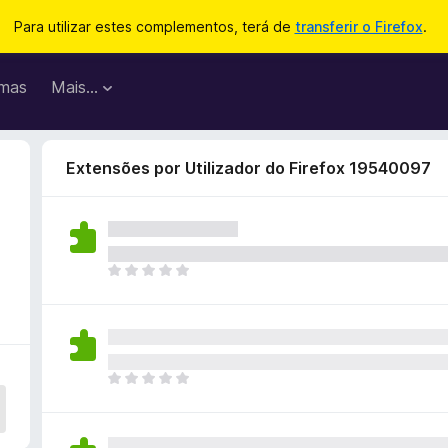
Para utilizar estes complementos, terá de
transferir o Firefox
.
mas
Mais…
Extensões por Utilizador do Firefox 19540097
N
ã
o
e
x
i
N
s
ã
t
o
e
e