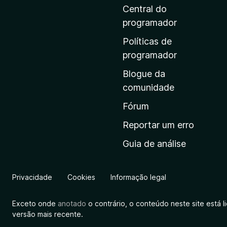
i
Central do
n
programador
a
Políticas de
i
programador
n
Blogue da
i
comunidade
c
i
Fórum
a
Reportar um erro
l
Guia de análise
d
a
M
Privacidade
Cookies
Informação legal
o
z
Exceto onde
anotado
o contrário, o conteúdo neste site está 
i
versão mais recente.