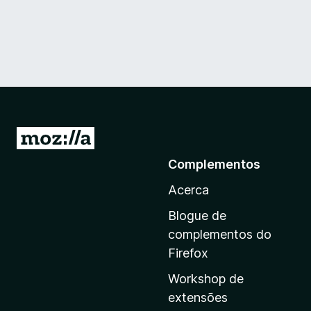
I
r
Complementos
p
Acerca
a
r
Blogue de
a
complementos do
a
Firefox
p
Workshop de
á
extensões
g