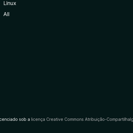
Linux
All
licenciado sob a
licença Creative Commons Atribuição-CompartilhaIg