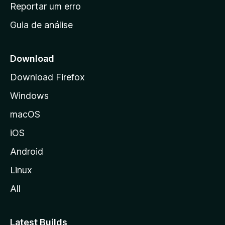
n
Reportar um erro
i
Guia de análise
c
i
a
Download
l
Download Firefox
d
Windows
a
M
macOS
o
iOS
z
i
Android
l
Linux
l
All
a
Latest Builds