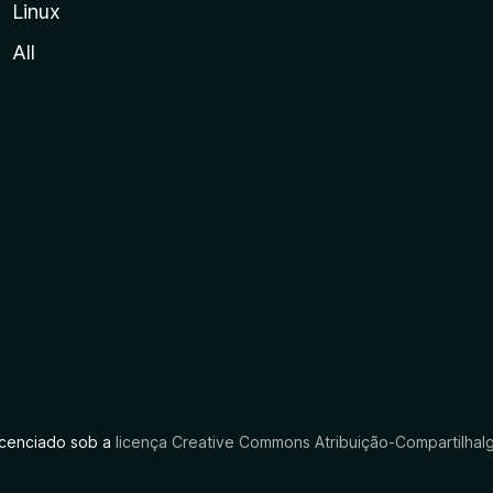
Linux
All
licenciado sob a
licença Creative Commons Atribuição-CompartilhaIg