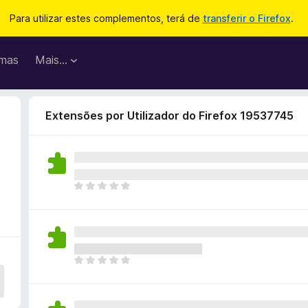
Para utilizar estes complementos, terá de
transferir o Firefox
.
mas
Mais…
Extensões por Utilizador do Firefox 19537745
N
ã
o
e
x
i
N
s
ã
t
o
e
e