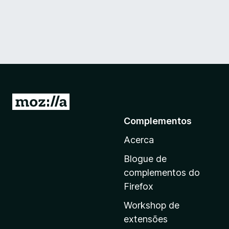
I
r
Complementos
p
Acerca
a
r
Blogue de
a
complementos do
a
Firefox
p
Workshop de
á
extensões
g