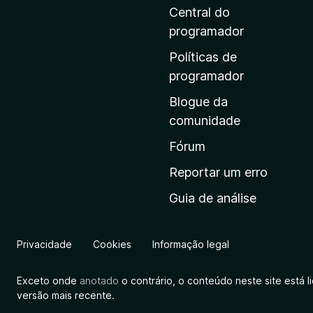
i
Central do
n
programador
a
Políticas de
i
programador
n
Blogue da
i
comunidade
c
i
Fórum
a
Reportar um erro
l
Guia de análise
d
a
M
Privacidade
Cookies
Informação legal
o
z
Exceto onde
anotado
o contrário, o conteúdo neste site está 
i
versão mais recente.