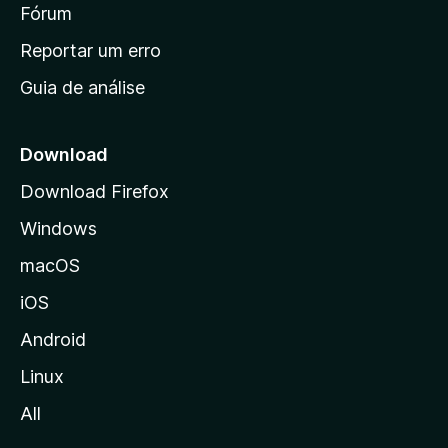
i
Fórum
d
a
n
Reportar um erro
i
Guia de análise
c
i
a
Download
l
Download Firefox
d
Windows
a
M
macOS
o
iOS
z
i
Android
l
Linux
l
All
a