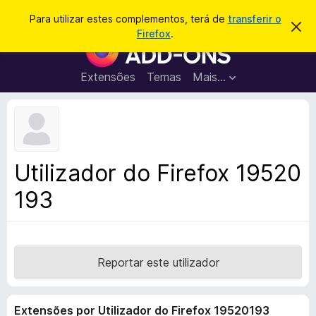
P
Iniciar sessão
Para utilizar estes complementos, terá de
transferir o
D
e
Firefox
.
e
C
s
s
o
c
q
a
m
Extensões
Temas
Mais…
u
r
p
t
i
a
l
s
r
e
e
a
s
m
r
t
e
e
Utilizador do Firefox 19520
a
n
v
193
t
i
s
o
o
s
d
o
Reportar este utilizador
F
i
Extensões por Utilizador do Firefox 19520193
r