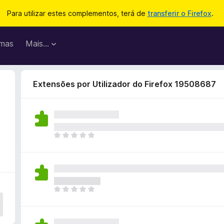
Para utilizar estes complementos, terá de
transferir o Firefox
.
mas
Mais…
Extensões por Utilizador do Firefox 19508687
N
ã
o
e
x
i
N
s
ã
t
o
e
e