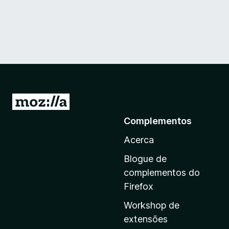
I
r
Complementos
p
Acerca
a
r
Blogue de
a
complementos do
a
Firefox
p
Workshop de
á
extensões
g