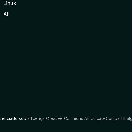
Linux
All
licenciado sob a
licença Creative Commons Atribuição-CompartilhaIg