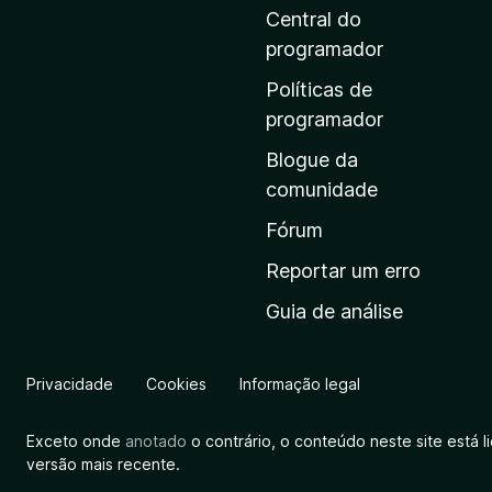
i
Central do
n
programador
a
Políticas de
i
programador
n
Blogue da
i
comunidade
c
i
Fórum
a
Reportar um erro
l
Guia de análise
d
a
M
Privacidade
Cookies
Informação legal
o
z
Exceto onde
anotado
o contrário, o conteúdo neste site está 
i
versão mais recente.