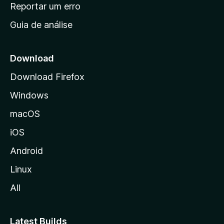
n
Reportar um erro
i
Guia de análise
c
i
a
Download
l
Download Firefox
d
Windows
a
M
macOS
o
iOS
z
i
Android
l
Linux
l
All
a
Latest Builds