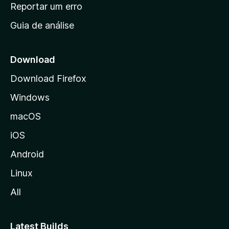
n
Reportar um erro
i
Guia de análise
c
i
a
Download
l
Download Firefox
d
Windows
a
M
macOS
o
iOS
z
i
Android
l
Linux
l
All
a
Latest Builds