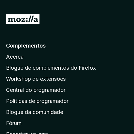
e
f
I
o
r
x
p
a
Complementos
r
Acerca
a
a
Blogue de complementos do Firefox
p
Workshop de extensões
á
Central do programador
g
i
Políticas de programador
n
Blogue da comunidade
a
i
Fórum
n