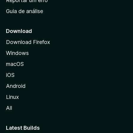
Reportar um erro
i
Guia de análise
c
i
a
Download
l
Download Firefox
d
Windows
a
M
macOS
o
iOS
z
i
Android
l
Linux
l
All
a
Latest Builds