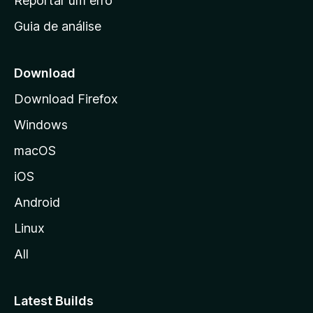
Reportar um erro
i
Guia de análise
c
i
a
Download
l
Download Firefox
d
Windows
a
M
macOS
o
iOS
z
i
Android
l
Linux
l
All
a
Latest Builds