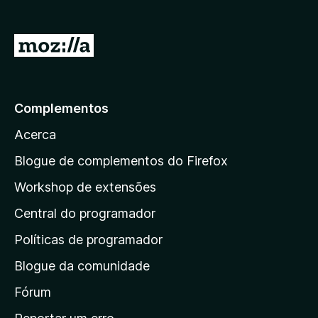
e
f
I
o
r
x
p
a
Complementos
r
Acerca
a
a
Blogue de complementos do Firefox
p
Workshop de extensões
á
Central do programador
g
i
Políticas de programador
n
Blogue da comunidade
a
i
Fórum
n