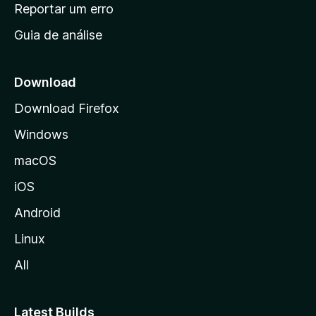
n
Reportar um erro
i
Guia de análise
c
i
a
Download
l
Download Firefox
d
Windows
a
M
macOS
o
iOS
z
i
Android
l
Linux
l
All
a
Latest Builds