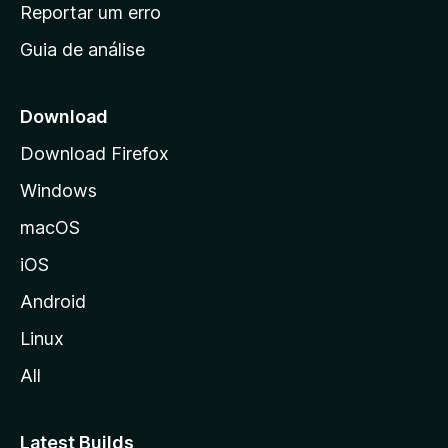
n
Reportar um erro
i
Guia de análise
c
i
a
Download
l
Download Firefox
d
Windows
a
M
macOS
o
iOS
z
i
Android
l
Linux
l
All
a
Latest Builds