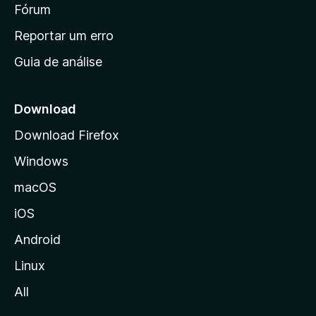
i
Fórum
d
a
n
Reportar um erro
i
Guia de análise
c
i
a
Download
l
Download Firefox
d
Windows
a
M
macOS
o
iOS
z
i
Android
l
Linux
l
All
a