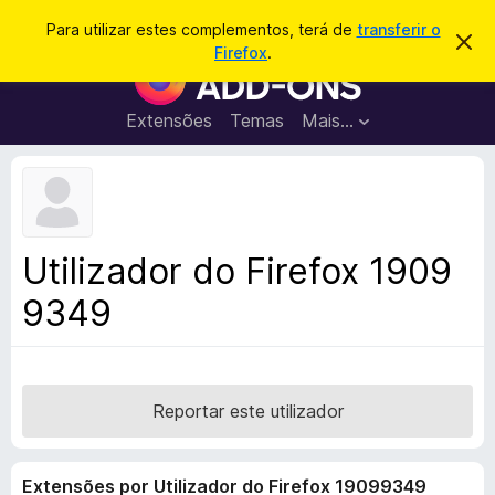
P
Iniciar sessão
Para utilizar estes complementos, terá de
transferir o
D
e
Firefox
.
e
C
s
s
o
c
q
a
m
Extensões
Temas
Mais…
u
r
p
t
i
a
l
s
r
e
e
a
s
m
r
t
e
e
Utilizador do Firefox 1909
a
n
v
9349
t
i
s
o
o
s
d
o
Reportar este utilizador
F
i
Extensões por Utilizador do Firefox 19099349
r