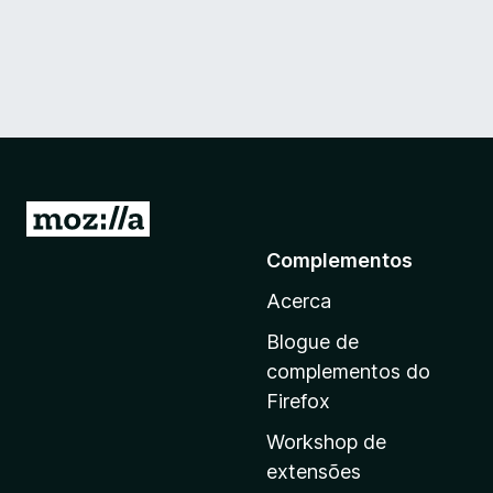
I
r
Complementos
p
Acerca
a
r
Blogue de
a
complementos do
a
Firefox
p
Workshop de
á
extensões
g