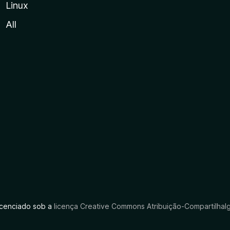
Linux
All
licenciado sob a
licença Creative Commons Atribuição-CompartilhaIg