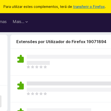
Para utilizar estes complementos, terá de
transferir o Firefox
.
mas
Mais…
Extensões por Utilizador do Firefox 19071894
N
ã
o
e
x
i
N
s
ã
t
o
e
e