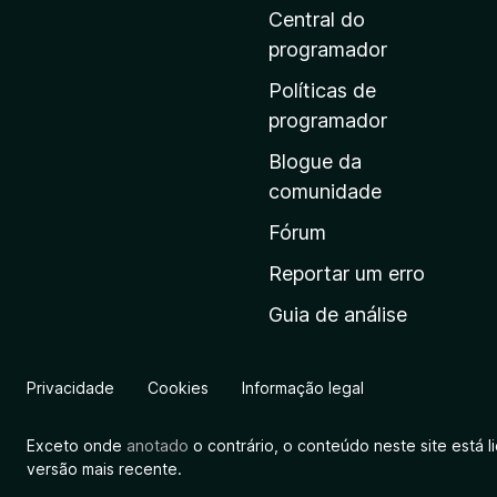
i
Central do
n
programador
a
Políticas de
i
programador
n
Blogue da
i
comunidade
c
i
Fórum
a
Reportar um erro
l
Guia de análise
d
a
M
Privacidade
Cookies
Informação legal
o
z
Exceto onde
anotado
o contrário, o conteúdo neste site está 
i
versão mais recente.