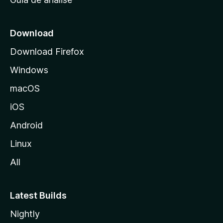
c
i
a
Download
l
Download Firefox
d
Windows
a
M
macOS
o
iOS
z
i
Android
l
Linux
l
All
a
Latest Builds
Nightly