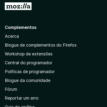
e
I
f
r
o
p
x
a
Complementos
r
Acerca
a
a
Blogue de complementos do Firefox
p
Workshop de extensões
á
Central do programador
g
i
Políticas de programador
n
Blogue da comunidade
a
i
Fórum
n
Reportar um erro
i
Guia de análise