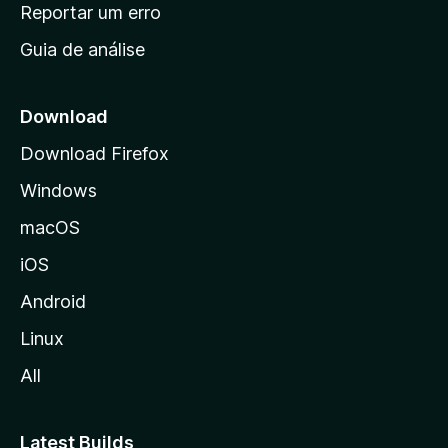
n
Reportar um erro
i
Guia de análise
c
i
a
Download
l
Download Firefox
d
Windows
a
M
macOS
o
iOS
z
i
Android
l
Linux
l
All
a
Latest Builds