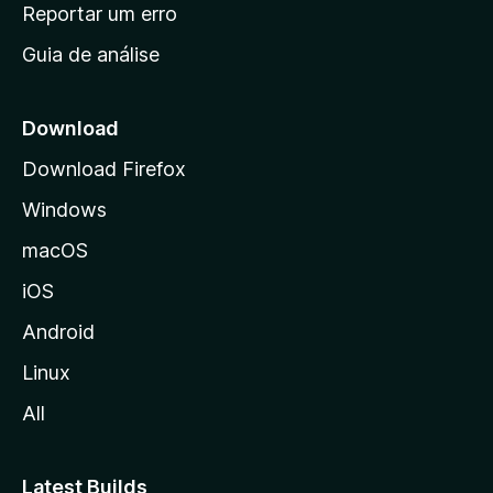
n
Reportar um erro
i
Guia de análise
c
i
a
Download
l
Download Firefox
d
Windows
a
M
macOS
o
iOS
z
i
Android
l
Linux
l
All
a
Latest Builds