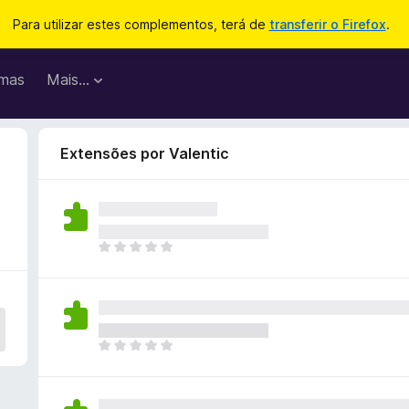
Para utilizar estes complementos, terá de
transferir o Firefox
.
mas
Mais…
Extensões por Valentic
N
ã
o
e
x
i
N
s
ã
t
o
e
e