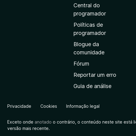
i
Central do
n
programador
a
Políticas de
i
programador
n
Blogue da
i
comunidade
c
i
Fórum
a
Reportar um erro
l
Guia de análise
d
a
M
Privacidade
Cookies
Informação legal
o
z
Exceto onde
anotado
o contrário, o conteúdo neste site está 
i
versão mais recente.