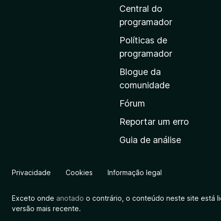
i
Central do
n
programador
a
Políticas de
i
programador
n
Blogue da
i
comunidade
c
i
Fórum
a
Reportar um erro
l
Guia de análise
d
a
M
Privacidade
Cookies
Informação legal
o
z
Exceto onde
anotado
o contrário, o conteúdo neste site está 
i
versão mais recente.