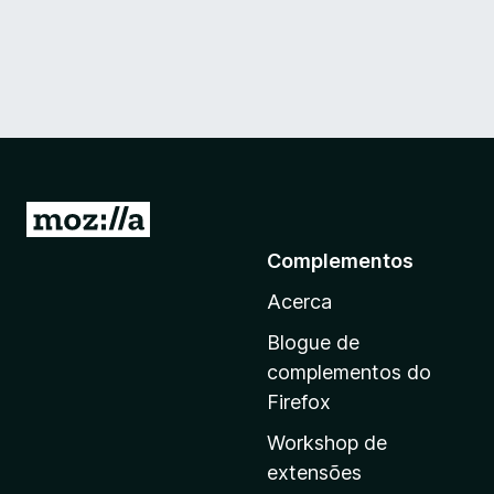
I
r
Complementos
p
Acerca
a
r
Blogue de
a
complementos do
a
Firefox
p
Workshop de
á
extensões
g