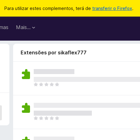
Para utilizar estes complementos, terá de
transferir o Firefox
.
mas
Mais…
Extensões por sikaflex777
N
ã
o
e
x
i
N
s
ã
t
o
e
e