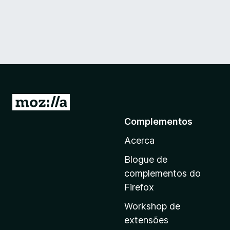
I
r
Complementos
p
Acerca
a
r
Blogue de
a
complementos do
a
Firefox
p
Workshop de
á
extensões
g