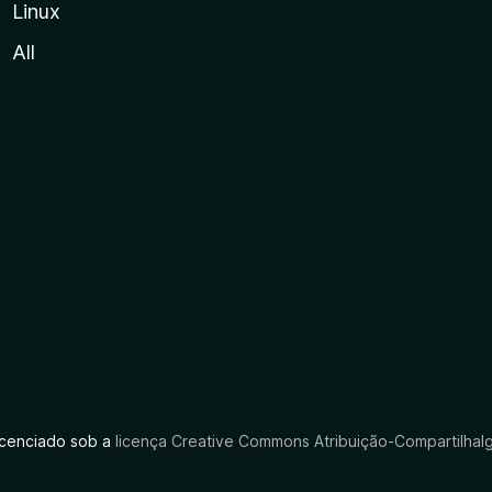
Linux
All
licenciado sob a
licença Creative Commons Atribuição-CompartilhaIg