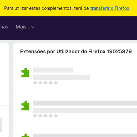
Para utilizar estes complementos, terá de
transferir o Firefox
.
mas
Mais…
Extensões por Utilizador do Firefox 19025879
N
ã
o
e
x
i
N
s
ã
t
o
e
e