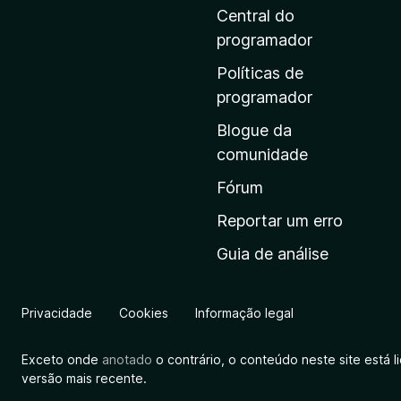
i
Central do
n
programador
a
Políticas de
i
programador
n
Blogue da
i
comunidade
c
i
Fórum
a
Reportar um erro
l
Guia de análise
d
a
M
Privacidade
Cookies
Informação legal
o
z
Exceto onde
anotado
o contrário, o conteúdo neste site está 
i
versão mais recente.