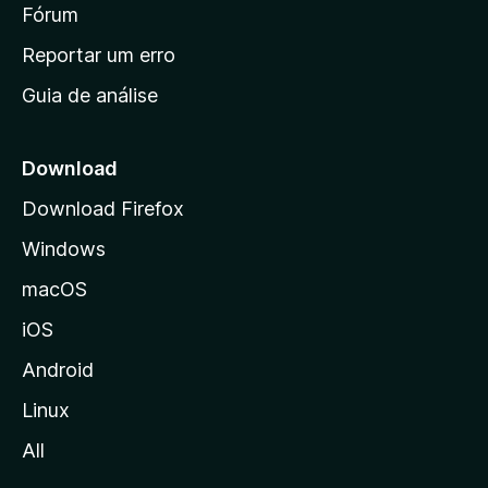
i
Fórum
d
a
n
Reportar um erro
i
Guia de análise
c
i
a
Download
l
Download Firefox
d
Windows
a
M
macOS
o
iOS
z
i
Android
l
Linux
l
All
a