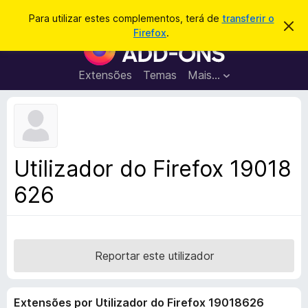
P
Iniciar sessão
Para utilizar estes complementos, terá de
transferir o
D
e
Firefox
.
e
C
s
s
o
c
q
a
m
Extensões
Temas
Mais…
u
r
p
t
i
a
l
s
r
e
e
a
s
m
r
t
e
e
Utilizador do Firefox 19018
a
n
v
626
t
i
s
o
o
s
d
o
Reportar este utilizador
F
i
Extensões por Utilizador do Firefox 19018626
r