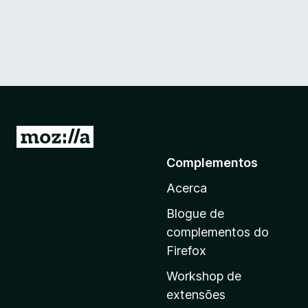
I
r
Complementos
p
Acerca
a
r
Blogue de
a
complementos do
a
Firefox
p
Workshop de
á
extensões
g