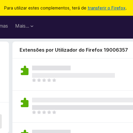
Para utilizar estes complementos, terá de
transferir o Firefox
.
mas
Mais…
Extensões por Utilizador do Firefox 19006357
N
ã
o
e
x
i
N
s
ã
t
o
e
e