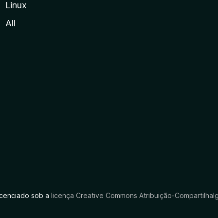
Linux
All
licenciado sob a
licença Creative Commons Atribuição-CompartilhaIg