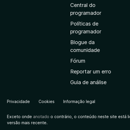
i
Central do
n
programador
a
Políticas de
i
programador
n
Blogue da
i
comunidade
c
i
Fórum
a
Reportar um erro
l
Guia de análise
d
a
M
Privacidade
Cookies
Informação legal
o
z
Exceto onde
anotado
o contrário, o conteúdo neste site está 
i
versão mais recente.