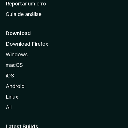
n
Reportar um erro
i
Guia de análise
c
i
a
Download
l
Download Firefox
d
Windows
a
M
macOS
o
iOS
z
i
Android
l
Linux
l
All
a
Latest Builds