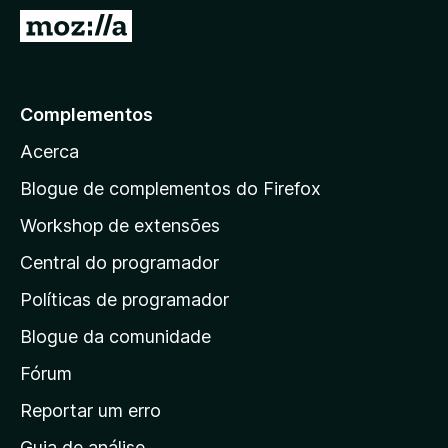
e
I
f
r
o
p
x
a
Complementos
r
Acerca
a
a
Blogue de complementos do Firefox
p
Workshop de extensões
á
Central do programador
g
i
Políticas de programador
n
Blogue da comunidade
a
i
Fórum
n
Reportar um erro
i
Guia de análise