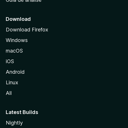
c
i
a
Download
l
Download Firefox
d
Windows
a
M
macOS
o
iOS
z
i
Android
l
Linux
l
All
a
Latest Builds
Nightly