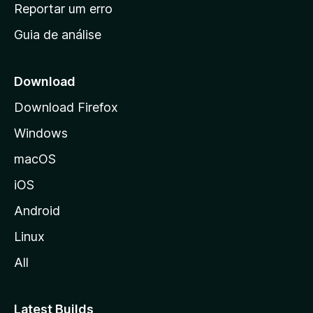
n
Reportar um erro
i
Guia de análise
c
i
a
Download
l
Download Firefox
d
Windows
a
M
macOS
o
iOS
z
i
Android
l
Linux
l
All
a
Latest Builds