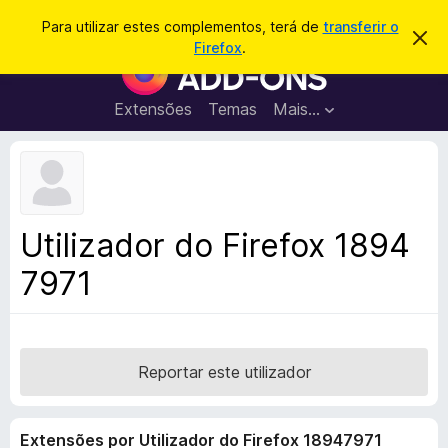
P
Iniciar sessão
Para utilizar estes complementos, terá de
transferir o
D
e
Firefox
.
e
C
s
s
o
c
q
a
m
Extensões
Temas
Mais…
u
r
p
t
i
a
l
s
r
e
e
a
s
m
r
t
e
e
Utilizador do Firefox 1894
a
n
v
7971
t
i
s
o
o
s
d
o
Reportar este utilizador
F
i
Extensões por Utilizador do Firefox 18947971
r