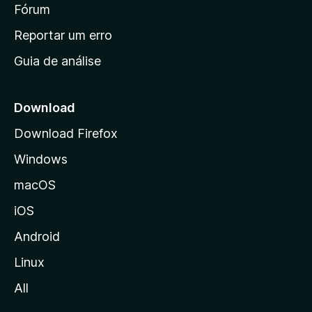
i
Fórum
d
a
n
Reportar um erro
i
Guia de análise
c
i
a
Download
l
Download Firefox
d
Windows
a
M
macOS
o
iOS
z
i
Android
l
Linux
l
All
a