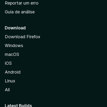
n
Reportar um erro
i
Guia de análise
c
i
a
Download
l
Download Firefox
d
Windows
a
M
macOS
o
iOS
z
i
Android
l
Linux
l
All
a
Latest Builds