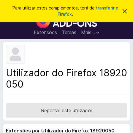
P
Iniciar sessão
Para utilizar estes complementos, terá de
transferir o
D
e
Firefox
.
e
C
s
s
o
c
q
a
m
Extensões
Temas
Mais…
u
r
p
t
i
a
l
s
r
e
e
a
s
m
r
t
e
e
Utilizador do Firefox 18920
a
n
v
050
t
i
s
o
o
s
d
o
Reportar este utilizador
F
i
Extensões por Utilizador do Firefox 18920050
r