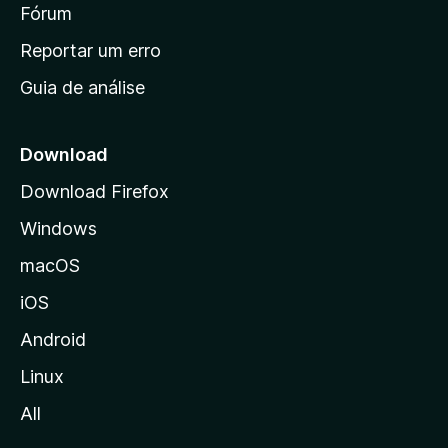
i
Fórum
d
a
n
Reportar um erro
i
Guia de análise
c
i
a
Download
l
Download Firefox
d
Windows
a
M
macOS
o
iOS
z
i
Android
l
Linux
l
All
a