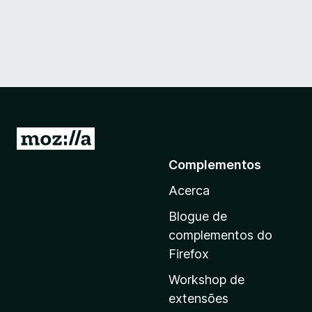
I
r
Complementos
p
Acerca
a
r
Blogue de
a
complementos do
a
Firefox
p
Workshop de
á
extensões
g