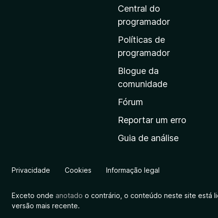
i
Central do
n
programador
a
Políticas de
i
programador
n
Blogue da
i
comunidade
c
i
Fórum
a
Reportar um erro
l
Guia de análise
d
a
M
Privacidade
Cookies
Informação legal
o
z
Exceto onde
anotado
o contrário, o conteúdo neste site está 
i
versão mais recente.