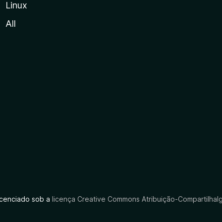
Linux
All
licenciado sob a
licença Creative Commons Atribuição-CompartilhaIg