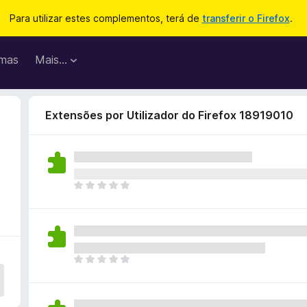
Para utilizar estes complementos, terá de
transferir o Firefox
.
mas
Mais…
Extensões por Utilizador do Firefox 18919010
N
ã
o
e
x
i
N
s
ã
t
o
e
e