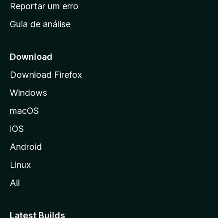
n
Reportar um erro
i
Guia de análise
c
i
a
Download
l
Download Firefox
d
Windows
a
M
macOS
o
iOS
z
i
Android
l
Linux
l
All
a
Latest Builds