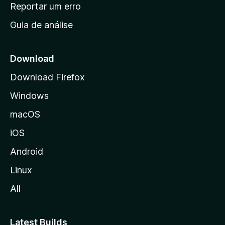
n
Reportar um erro
i
Guia de análise
c
i
a
Download
l
Download Firefox
d
Windows
a
M
macOS
o
iOS
z
i
Android
l
Linux
l
All
a
Latest Builds