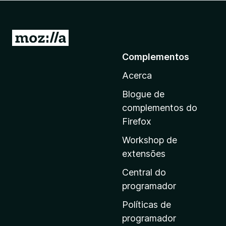
e
f
o
I
x
r
Complementos
p
Acerca
a
r
Blogue de
a
complementos do
a
Firefox
p
Workshop de
á
extensões
g
i
Central do
n
programador
a
Políticas de
i
programador