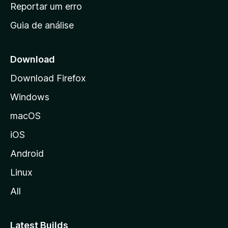
n
Reportar um erro
i
Guia de análise
c
i
a
Download
l
Download Firefox
d
Windows
a
M
macOS
o
iOS
z
i
Android
l
Linux
l
All
a
Latest Builds