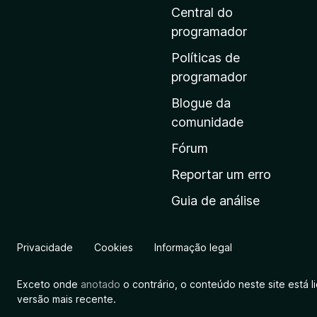
i
Central do
n
programador
a
Políticas de
i
programador
n
Blogue da
i
comunidade
c
i
Fórum
a
Reportar um erro
l
Guia de análise
d
a
M
Privacidade
Cookies
Informação legal
o
z
Exceto onde
anotado
o contrário, o conteúdo neste site está 
i
versão mais recente.