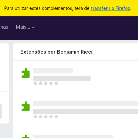
Para utilizar estes complementos, terá de
transferir o Firefox
.
mas
Mais…
Extensões por Benjamin Ricci
N
ã
o
e
x
i
N
s
ã
t
o
e
e