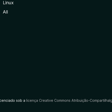
Linux
All
licenciado sob a
licença Creative Commons Atribuição-CompartilhaIg