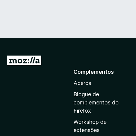
I
r
Complementos
p
Acerca
a
r
Blogue de
a
complementos do
a
Firefox
p
Workshop de
á
extensões
g