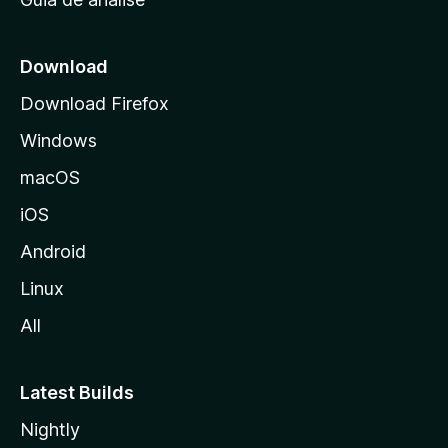
c
i
a
Download
l
Download Firefox
d
Windows
a
M
macOS
o
iOS
z
i
Android
l
Linux
l
All
a
Latest Builds
Nightly