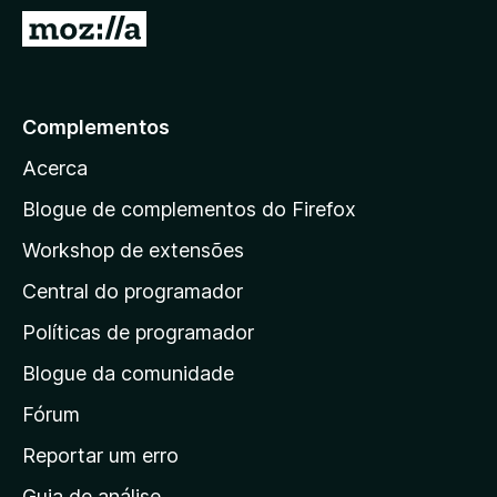
e
I
f
r
o
p
x
a
Complementos
r
Acerca
a
a
Blogue de complementos do Firefox
p
Workshop de extensões
á
Central do programador
g
i
Políticas de programador
n
Blogue da comunidade
a
i
Fórum
n
Reportar um erro
i
Guia de análise