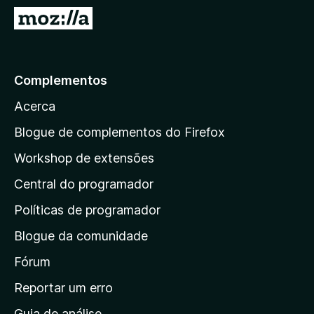
e
I
f
r
o
p
x
a
Complementos
r
Acerca
a
a
Blogue de complementos do Firefox
p
Workshop de extensões
á
Central do programador
g
i
Políticas de programador
n
Blogue da comunidade
a
i
Fórum
n
Reportar um erro
i
Guia de análise