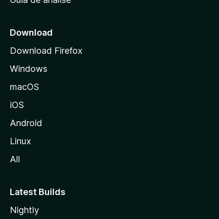
c
i
a
Download
l
Download Firefox
d
Windows
a
M
macOS
o
iOS
z
i
Android
l
Linux
l
All
a
Latest Builds
Nightly