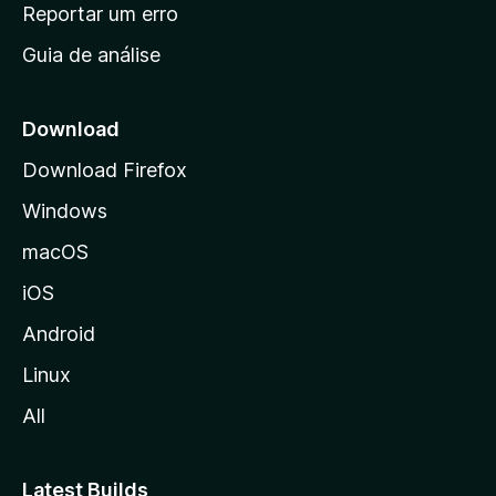
n
Reportar um erro
i
Guia de análise
c
i
a
Download
l
Download Firefox
d
Windows
a
M
macOS
o
iOS
z
i
Android
l
Linux
l
All
a
Latest Builds