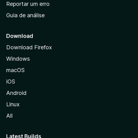
n
Reportar um erro
i
Guia de análise
c
i
a
Download
l
Download Firefox
d
Windows
a
M
macOS
o
iOS
z
i
Android
l
Linux
l
All
a
Latest Builds