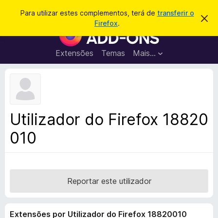
P
Iniciar sessão
Para utilizar estes complementos, terá de
transferir o
D
e
Firefox
.
e
C
s
s
o
c
q
a
m
Extensões
Temas
Mais…
u
r
p
t
i
a
l
s
r
e
e
a
s
m
r
t
e
e
Utilizador do Firefox 18820
a
n
v
010
t
i
s
o
o
s
d
o
Reportar este utilizador
F
i
Extensões por Utilizador do Firefox 18820010
r