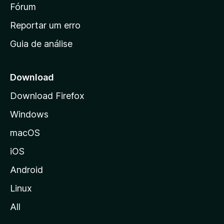
i
Fórum
d
a
n
Reportar um erro
i
Guia de análise
c
i
a
Download
l
Download Firefox
d
Windows
a
M
macOS
o
iOS
z
i
Android
l
Linux
l
All
a