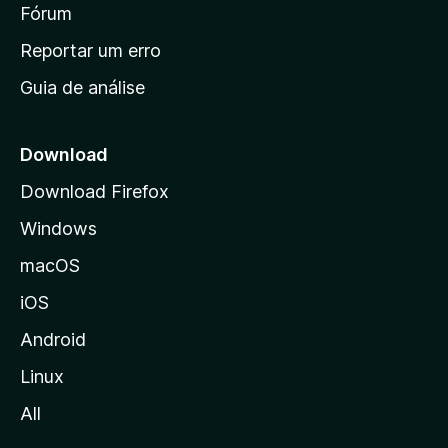
i
Fórum
d
a
n
Reportar um erro
i
Guia de análise
c
i
a
Download
l
Download Firefox
d
Windows
a
M
macOS
o
iOS
z
i
Android
l
Linux
l
All
a