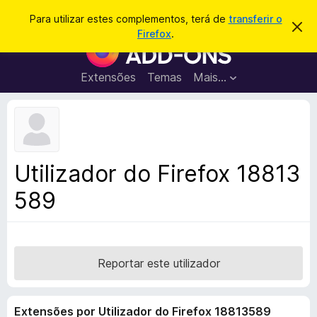
P
Iniciar sessão
Para utilizar estes complementos, terá de
transferir o
D
e
Firefox
.
e
C
s
s
o
c
q
a
m
Extensões
Temas
Mais…
u
r
p
t
i
a
l
s
r
e
e
a
s
m
r
t
e
e
Utilizador do Firefox 18813
a
n
v
589
t
i
s
o
o
s
d
o
Reportar este utilizador
F
i
Extensões por Utilizador do Firefox 18813589
r